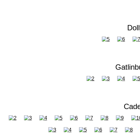
Dol
Gatlinb
Cade